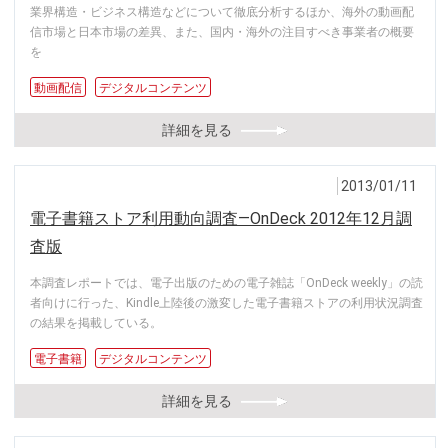
業界構造・ビジネス構造などについて徹底分析するほか、海外の動画配
信市場と日本市場の差異、また、国内・海外の注目すべき事業者の概要
を
動画配信
デジタルコンテンツ
詳細を見る
2013/01/11
電子書籍ストア利用動向調査―OnDeck 2012年12月調
査版
本調査レポートでは、電子出版のための電子雑誌「OnDeck weekly」の読
者向けに行った、Kindle上陸後の激変した電子書籍ストアの利用状況調査
の結果を掲載している。
電子書籍
デジタルコンテンツ
詳細を見る