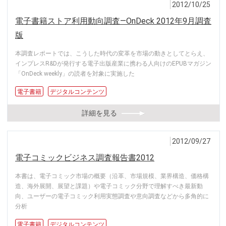
2012/10/25
電子書籍ストア利用動向調査―OnDeck 2012年9月調査
版
本調査レポートでは、こうした時代の変革を市場の動きとしてとらえ、
インプレスR&Dが発行する電子出版産業に携わる人向けのEPUBマガジン
「OnDeck weekly」の読者を対象に実施した
電子書籍
デジタルコンテンツ
詳細を見る
2012/09/27
電子コミックビジネス調査報告書2012
本書は、電子コミック市場の概要（沿革、市場規模、業界構造、価格構
造、海外展開、展望と課題）や電子コミック分野で理解すべき最新動
向、ユーザーの電子コミック利用実態調査や意向調査などから多角的に
分析
電子書籍
デジタルコンテンツ