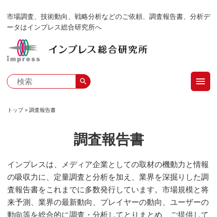
メ
市場調査、技術動向、戦略分析などのご依頼、調査報告書、分析デ
イ
ータはインプレス総合研究所へ
ン
コ
ン
テ
menu
ン
search
ツ
に
トップ
調査報告書
移
パ
動
調査報告書
ン
く
インプレスは、メディア企業としての取材の機動力と情報
の吸収力に、定量調査と分析を加え、業界を深掘りした調
ず
査報告書をこれまでに多数発行しています。市場規模と将
来予測、業界の最新動向、プレイヤーの動向、ユーザーの
動向等を総合的に調査・分析してとりまとめ、ご提供して