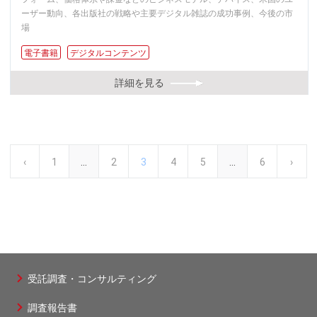
ーザー動向、各出版社の戦略や主要デジタル雑誌の成功事例、今後の市
場
電子書籍
デジタルコンテンツ
詳細を見る
前
‹
先
1
…
ペ
2
カ
3
ペ
4
ペ
5
…
最
6
次
›
ペ
ー
ペ
頭
ー
レ
ー
ー
終
ペ
ジ
送
ー
ペ
ジ
ン
ジ
ジ
ペ
ー
り
ジ
ー
ト
ー
ジ
受託調査・コンサルティング
フ
ジ
ペ
ジ
調査報告書
ッ