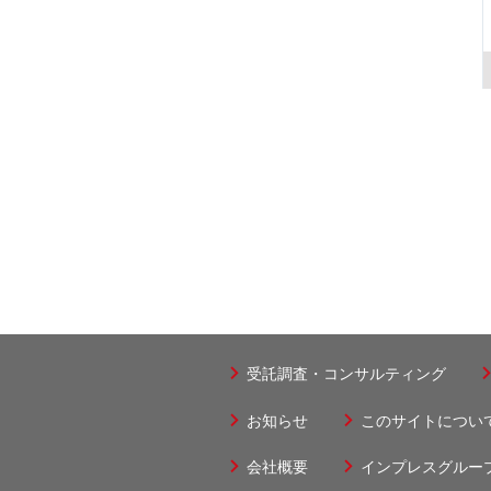
受託調査・コンサルティング
フ
ッ
お知らせ
このサイトについ
フ
タ
ッ
会社概要
インプレスグルー
フ
ー