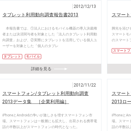
2012/12/13
タブレット利用動向調査報告書2013
スマート
本報告書では、①法人におけるモバイル機器の導入決裁権
脚光を浴び
者または決済関与者を対象とした「法人のタブレット利用動
スマートモ
向調査」および、②実際にタブレットを活用している個人ユ
のスマート
ーザーを対象とした「個人のタブレ
スマートフ
タブレット
モバイル
詳細を見る
2012/11/22
スマートフォン/タブレット利用動向調査
スマート
2013データ集 ［企業利用編］
2013
iPhoneとAndroidの争いが激しさを増すスマートフォン市
iPhone
場。スマートフォンは一般層にも拡大し、出荷される携帯電
場。スマー
話の半数以上がスマートフォンの時代となった。
話の半数以