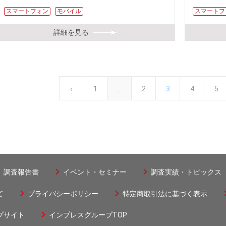
スマートフォン
モバイル
スマートフ
詳細を見る
前
‹
先
1
…
ペ
2
カ
3
ペ
4
ペ
5
ペ
ー
ペ
頭
ー
レ
ー
ー
ジ
送
ー
ペ
ジ
ン
ジ
ジ
り
ジ
ー
ト
調査報告書
イベント・セミナー
調査実績・トピックス
ジ
ペ
て
プライバシーポリシー
特定商取引法に基づく表示
ー
プサイト
インプレスグループTOP