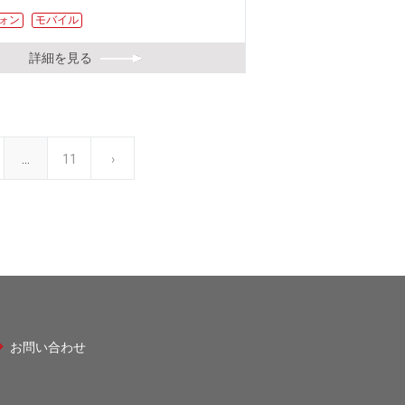
ォン
モバイル
詳細を見る
…
最
11
次
›
終
ペ
ペ
ー
ー
ジ
ジ
お問い合わせ