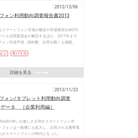
2012/12/06
フォン利用動向調査報告書2013
るスマートフォン市場の概況や市場展望をMCPC
バイル活用委員会が解説するほか、2017年まで
フォン市場予測（契約数、出荷台数）も掲載。
ォン
モバイル
詳細を見る
2012/11/22
フォン/タブレット利用動向調査
ローデータ ［企業利用編］
とAndroidの争いが激しさを増すスマートフォン市
トフォンは一般層にも拡大し、出荷される携帯電
上がスマートフォンの時代となった。