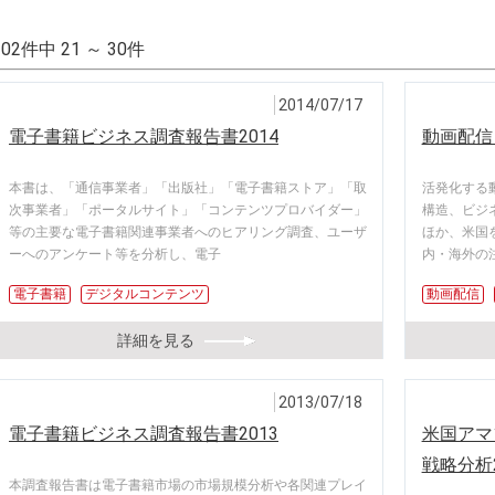
102件中 21 ～ 30件
2014/07/17
電子書籍ビジネス調査報告書2014
動画配信
本書は、「通信事業者」「出版社」「電子書籍ストア」「取
活発化する
次事業者」「ポータルサイト」「コンテンツプロバイダー」
構造、ビジ
等の主要な電子書籍関連事業者へのヒアリング調査、ユーザ
ほか、米国
ーへのアンケート等を分析し、電子
内・海外の
電子書籍
デジタルコンテンツ
動画配信
詳細を見る
2013/07/18
電子書籍ビジネス調査報告書2013
米国アマ
戦略分析2
本調査報告書は電子書籍市場の市場規模分析や各関連プレイ