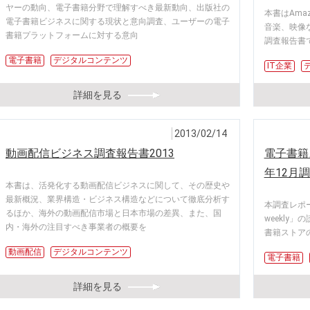
ヤーの動向、電子書籍分野で理解すべき最新動向、出版社の
本書はAma
電子書籍ビジネスに関する現状と意向調査、ユーザーの電子
音楽、映像
書籍プラットフォームに対する意向
調査報告書
電子書籍
デジタルコンテンツ
IT企業
詳細を見る
2013/02/14
動画配信ビジネス調査報告書2013
電子書籍ス
年12月
本書は、活発化する動画配信ビジネスに関して、その歴史や
最新概況、業界構造・ビジネス構造などについて徹底分析す
本調査レポー
るほか、海外の動画配信市場と日本市場の差異、また、国
weekly
内・海外の注目すべき事業者の概要を
書籍ストア
動画配信
デジタルコンテンツ
電子書籍
詳細を見る