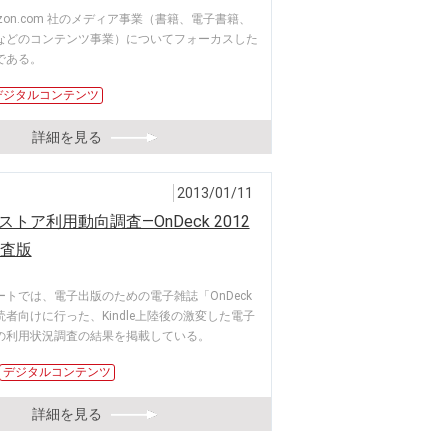
zon.com 社のメディア事業（書籍、電子書籍、
などのコンテンツ事業）についてフォーカスした
である。
デジタルコンテンツ
詳細を見る
2013/01/11
トア利用動向調査―OnDeck 2012
調査版
トでは、電子出版のための電子雑誌「OnDeck
」の読者向けに行った、Kindle上陸後の激変した電子
の利用状況調査の結果を掲載している。
デジタルコンテンツ
詳細を見る