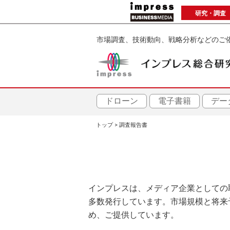
メ
研究・調査
イ
ン
市場調査、技術動向、戦略分析などのご
コ
ン
テ
ン
ツ
ドローン
電子書籍
デー
に
トップ
調査報告書
移
パ
動
ン
く
インプレスは、メディア企業としての
ず
多数発行しています。市場規模と将来
め、ご提供しています。