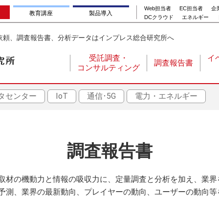
Web担当者
EC担当者
企業
教育講座
製品導入
DCクラウド
エネルギー
依頼、調査報告書、分析データはインプレス総合研究所へ
受託調査・
イ
調査報告書
コンサルティング
メ
イ
タセンター
IoT
通信･5G
電力・エネルギー
ン
ナ
ビ
ゲ
調査報告書
ー
シ
取材の機動力と情報の吸収力に、定量調査と分析を加え、業界
ョ
予測、業界の最新動向、プレイヤーの動向、ユーザーの動向等
ン