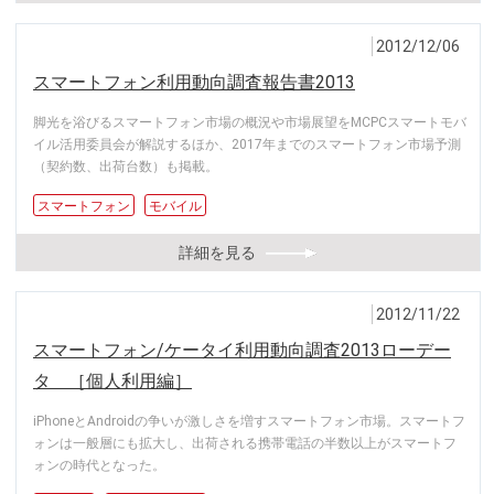
2012/12/06
スマートフォン利用動向調査報告書2013
脚光を浴びるスマートフォン市場の概況や市場展望をMCPCスマートモバ
イル活用委員会が解説するほか、2017年までのスマートフォン市場予測
（契約数、出荷台数）も掲載。
スマートフォン
モバイル
詳細を見る
2012/11/22
スマートフォン/ケータイ利用動向調査2013ローデー
タ ［個人利用編］
iPhoneとAndroidの争いが激しさを増すスマートフォン市場。スマートフ
ォンは一般層にも拡大し、出荷される携帯電話の半数以上がスマートフ
ォンの時代となった。