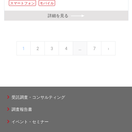
スマートフォン
モバイル
詳細を見る
カ
1
ペ
2
ペ
3
ペ
4
…
最
7
次
›
ペ
ー
レ
ー
ー
ー
終
ペ
ジ
送
ン
ジ
ジ
ジ
ペ
ー
り
ト
ー
ジ
受託調査・コンサルティング
フ
ペ
ジ
調査報告書
ッ
タ
ー
イベント・セミナー
ー