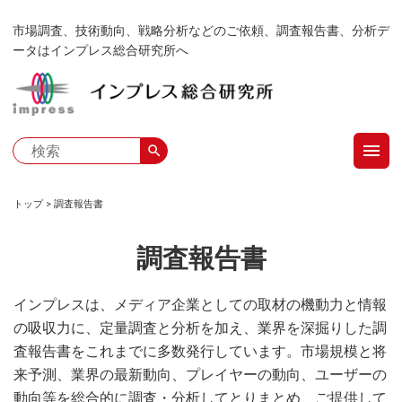
メ
市場調査、技術動向、戦略分析などのご依頼、調査報告書、分析デ
イ
ータはインプレス総合研究所へ
ン
コ
ン
テ
menu
ン
search
ツ
に
トップ
調査報告書
移
パ
動
調査報告書
ン
く
インプレスは、メディア企業としての取材の機動力と情報
の吸収力に、定量調査と分析を加え、業界を深掘りした調
ず
査報告書をこれまでに多数発行しています。市場規模と将
来予測、業界の最新動向、プレイヤーの動向、ユーザーの
動向等を総合的に調査・分析してとりまとめ、ご提供して