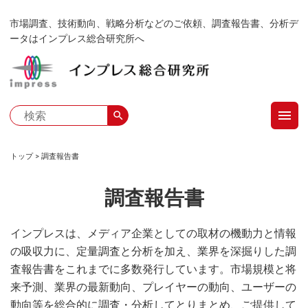
メ
市場調査、技術動向、戦略分析などのご依頼、調査報告書、分析デ
イ
ータはインプレス総合研究所へ
ン
コ
ン
テ
menu
ン
search
ツ
に
トップ
調査報告書
移
パ
動
調査報告書
ン
く
インプレスは、メディア企業としての取材の機動力と情報
の吸収力に、定量調査と分析を加え、業界を深掘りした調
ず
査報告書をこれまでに多数発行しています。市場規模と将
来予測、業界の最新動向、プレイヤーの動向、ユーザーの
動向等を総合的に調査・分析してとりまとめ、ご提供して