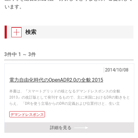
います。
検索
3件中 1 ～ 3件
2014/10/08
電力自由化時代のOpenADR2.0の全貌 2015
本書は、『スマートグリッドの核となるデマンドレスポンスの全貌
2013』の改訂版として発刊するもので、主に米国におけるDRの動きをと
らえ、 「DRを使う立場からのDRの定義および位置付けと、生い立
デマンドレスポンス
詳細を見る