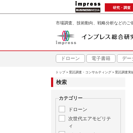
メ
研究・調査
イ
ン
市場調査、技術動向、戦略分析などのご
コ
ン
テ
ン
ツ
ドローン
電子書籍
デー
に
トップ
受託調査・コンサルティング
受託調査実
移
パ
動
検索
ン
カテゴリー
く
ドローン
ず
次世代エアモビリテ
ィ