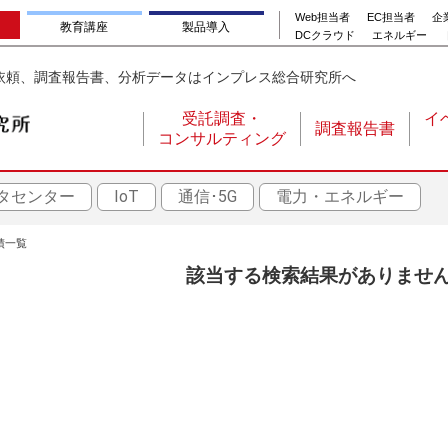
Web担当者
EC担当者
企業
教育講座
製品導入
DCクラウド
エネルギー
依頼、調査報告書、分析データはインプレス総合研究所へ
受託調査・
イ
調査報告書
コンサルティング
メ
イ
タセンター
IoT
通信･5G
電力・エネルギー
ン
ナ
績一覧
ビ
該当する検索結果がありませ
ゲ
ー
シ
ョ
ン