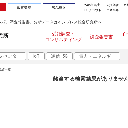
Web担当者
EC担当者
企業
教育講座
製品導入
DCクラウド
エネルギー
依頼、調査報告書、分析データはインプレス総合研究所へ
受託調査・
イ
調査報告書
コンサルティング
メ
イ
タセンター
IoT
通信･5G
電力・エネルギー
ン
ナ
実績一覧
ビ
該当する検索結果がありませ
ゲ
ー
シ
ョ
ン