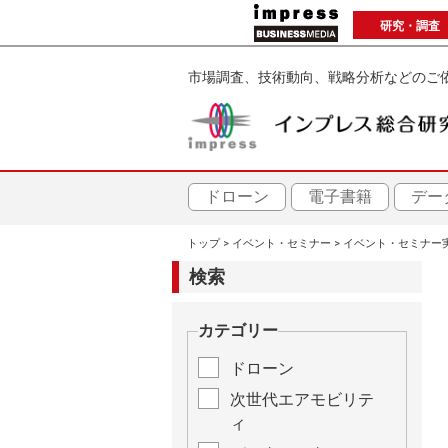
メ
研究・調査
イ
ン
市場調査、技術動向、戦略分析などのご
コ
ン
テ
ン
ツ
ドローン
電子書籍
デー
に
トップ
イベント・セミナー
イベント・セミナー
移
パ
動
検索
ン
カテゴリー
く
ドローン
ず
次世代エアモビリテ
ィ