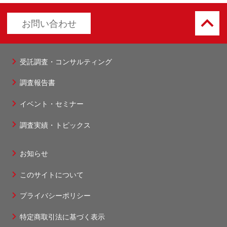
keyboard_arrow_up
お問い合わせ
受託調査・コンサルティング
フ
調査報告書
ッ
タ
イベント・セミナー
ー
調査実績・トピックス
1
お知らせ
フ
このサイトについて
ッ
タ
プライバシーポリシー
ー
特定商取引法に基づく表示
2