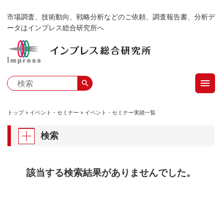
メ
市場調査、技術動向、戦略分析などのご依頼、調査報告書、分析デ
イ
ータはインプレス総合研究所へ
ン
コ
ン
テ
menu
ン
search
ツ
に
トップ
イベント・セミナー
イベント・セミナー実績一覧
移
パ
動
検索
ン
く
該当する検索結果がありませんでした。
ず