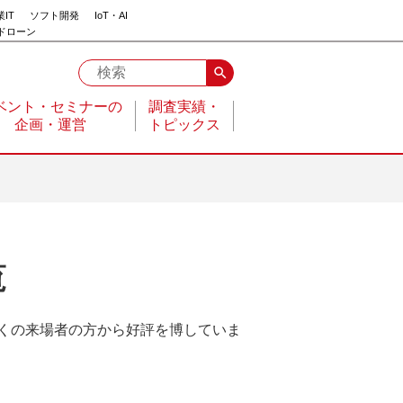
IT
ソフト開発
IoT・AI
ドローン
search
ベント・セミナーの
調査実績・
企画・運営
トピックス
覧
くの来場者の方から好評を博していま