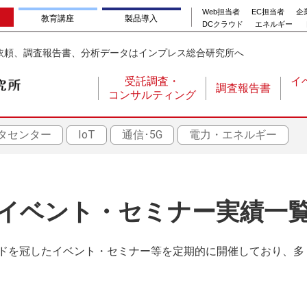
Web担当者
EC担当者
企業
教育講座
製品導入
DCクラウド
エネルギー
依頼、調査報告書、分析データはインプレス総合研究所へ
受託調査・
イ
調査報告書
コンサルティング
メ
イ
タセンター
IoT
通信･5G
電力・エネルギー
ン
ナ
ビ
ゲ
イベント・セミナー実績一
ー
シ
ドを冠したイベント・セミナー等を定期的に開催しており、多
ョ
ン