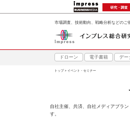
メ
研究・調査
イ
ン
市場調査、技術動向、戦略分析などのご
コ
ン
テ
ン
ツ
ドローン
電子書籍
デー
に
トップ
イベント・セミナー
移
パ
動
ン
く
自社主催、共済、自社メディアブラン
ず
す。