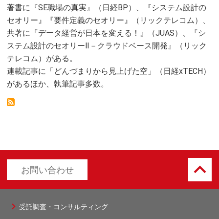
著書に『SE職場の真実』（日経BP）、『システム設計の
セオリー』『要件定義のセオリー』（リックテレコム）、
共著に『データ経営が日本を変える！』（JUAS）、『シ
ステム設計のセオリーⅡ－クラウドベース開発』（リック
テレコム）がある。
連載記事に「どんづまりから見上げた空」（日経xTECH）
があるほか、執筆記事多数。
keyboard_arrow_up
お問い合わせ
受託調査・コンサルティング
フ