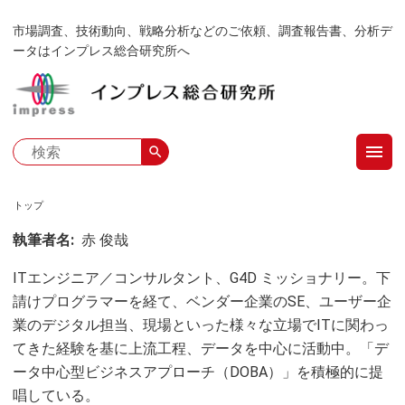
メ
市場調査、技術動向、戦略分析などのご依頼、調査報告書、分析デ
イ
ータはインプレス総合研究所へ
ン
コ
ン
テ
menu
ン
search
ツ
に
トップ
移
パ
執筆者名
赤 俊哉
動
ン
ITエンジニア／コンサルタント、G4D ミッショナリー。下
く
請けプログラマーを経て、ベンダー企業のSE、ユーザー企
業のデジタル担当、現場といった様々な立場でITに関わっ
ず
てきた経験を基に上流工程、データを中心に活動中。「デ
ータ中心型ビジネスアプローチ（DOBA）」を積極的に提
唱している。