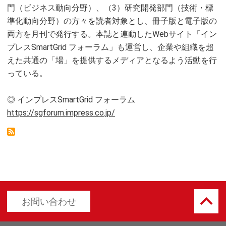
門（ビジネス動向分野）、（3）研究開発部門（技術・標
準化動向分野）の方々を読者対象とし、冊子版と電子版の
両方を月刊で発行する。本誌と連動したWebサイト「イン
プレスSmartGrid フォーラム」も運営し、企業や組織を超
えた共通の「場」を提供するメディアとなるよう活動を行
っている。
◎ インプレスSmartGrid フォーラム
https://sgforum.impress.co.jp/
keyboard_arrow_up
お問い合わせ