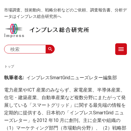
メ
市場調査、技術動向、戦略分析などのご依頼、調査報告書、分析デ
イ
ータはインプレス総合研究所へ
ン
コ
ン
テ
menu
ン
search
ツ
に
トップ
移
パ
執筆者名
インプレスSmartGridニューズレター編集部
動
ン
電力産業やICT 産業のみならず、家電産業、半導体産業、
く
住宅・建築産業、自動車産業など複数分野にまたがって発
展している「スマートグリッド」に関する最先端の情報を
ず
定期的に提供する、日本初の「インプレスSmartGrid ニュ
ーズレター」を2012 年10 月に創刊。主に企業や組織の
（1）マーケティング部門（市場動向分野）、（2）戦略部