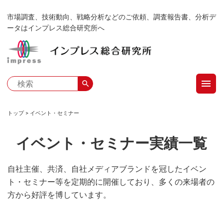
メ
市場調査、技術動向、戦略分析などのご依頼、調査報告書、分析デ
イ
ータはインプレス総合研究所へ
ン
コ
ン
テ
menu
ン
search
ツ
に
トップ
イベント・セミナー
移
パ
動
イベント・セミナー実績一覧
ン
く
自社主催、共済、自社メディアブランドを冠したイベン
ト・セミナー等を定期的に開催しており、多くの来場者の
ず
方から好評を博しています。