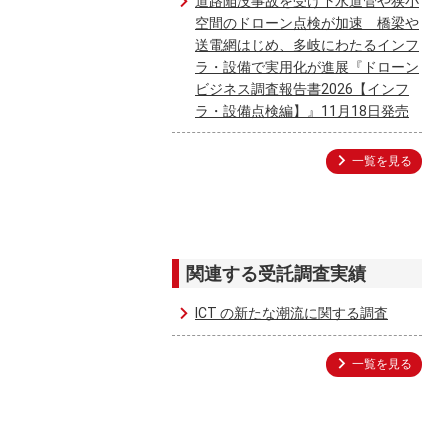
道路陥没事故を受け下水道管や狭小
空間のドローン点検が加速 橋梁や
送電網はじめ、多岐にわたるインフ
ラ・設備で実用化が進展『ドローン
ビジネス調査報告書2026【インフ
ラ・設備点検編】』11月18日発売
一覧を見る
関連する受託調査実績
ICT の新たな潮流に関する調査
一覧を見る