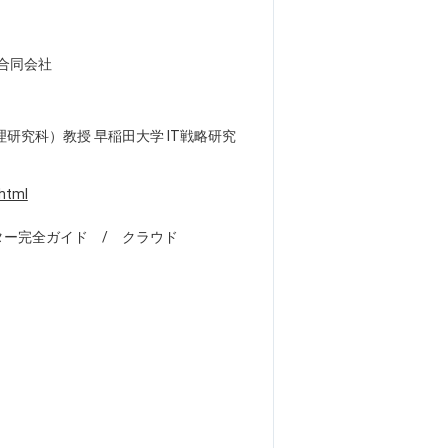
合同会社
研究科）教授 早稲田大学 IT戦略研究
.html
ー完全ガイド / クラウド