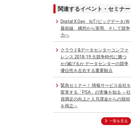
関連するイベント・セミナー
Digital X Day IoT/ビッグデータ/AI
最前線 構想から実用、そして競争
力へ
クラウド&データセンターコンファ
レンス 2018-19 大競争時代に勝つ
か/滅びるか データセンターの競争
優位性を左右する重要観点
緊急セミナー！ 情報サービス会社を
変革する「PSA」の実像を知る ～社
員満足の向上と人月課金からの脱却
を両立～
一覧を見る