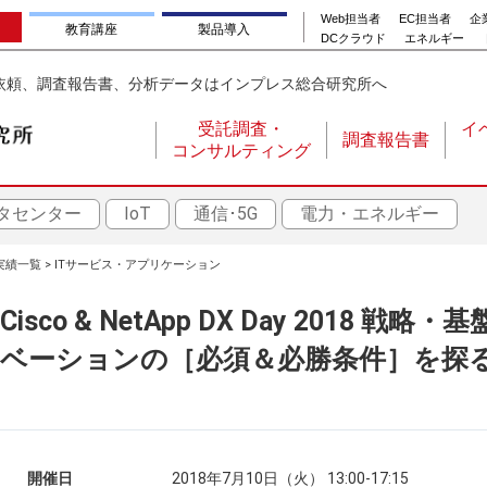
Web担当者
EC担当者
企業
教育講座
製品導入
DCクラウド
エネルギー
依頼、調査報告書、分析データはインプレス総合研究所へ
受託調査・
イ
調査報告書
コンサルティング
メ
イ
タセンター
IoT
通信･5G
電力・エネルギー
ン
ナ
実績一覧
ITサービス・アプリケーション
ビ
ゲ
Cisco & NetApp DX Day 2018
ー
ベーションの［必須＆必勝条件］を探
シ
ョ
ン
開催日
2018年7月10日（火） 13:00-17:15