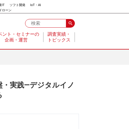
IT
ソフト開発
IoT・AI
ドローン
search
ベント・セミナーの
調査実績・
企画・運営
トピックス
 戦略・基盤・実践―デジタルイノ
る