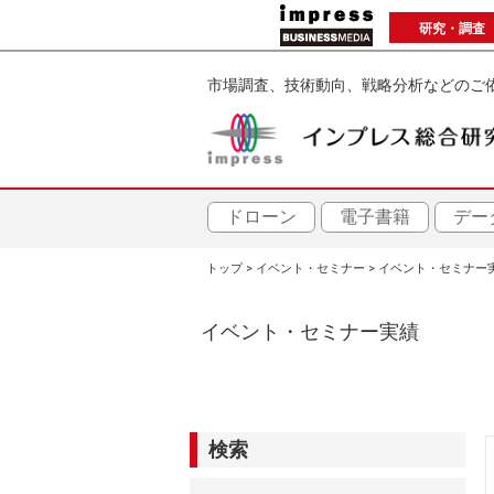
メ
研究・調査
イ
ン
市場調査、技術動向、戦略分析などのご
コ
ン
テ
ン
ツ
ドローン
電子書籍
デー
に
トップ
イベント・セミナー
イベント・セミナー
移
パ
動
イベント・セミナー実績
ン
く
ず
検索