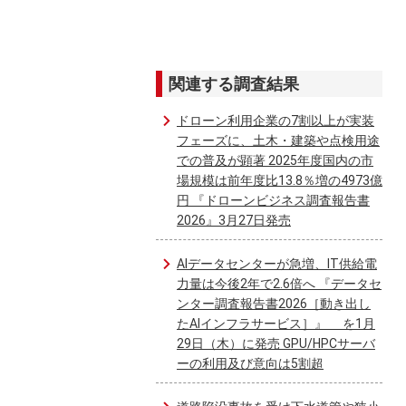
関連する調査結果
ドローン利用企業の7割以上が実装
フェーズに、土木・建築や点検用途
での普及が顕著 2025年度国内の市
場規模は前年度比13.8％増の4973億
円 『ドローンビジネス調査報告書
2026』3月27日発売
AIデータセンターが急増、IT供給電
力量は今後2年で2.6倍へ 『データセ
ンター調査報告書2026［動き出し
たAIインフラサービス］』 を1月
29日（木）に発売 GPU/HPCサーバ
ーの利用及び意向は5割超