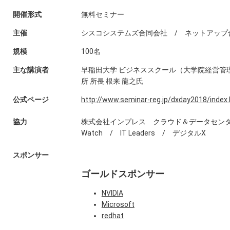
開催形式
無料セミナー
主催
シスコシステムズ合同会社 / ネットアップ
規模
100名
主な講演者
早稲田大学 ビジネススクール（大学院経営管理
所 所長 根来 龍之氏
公式ページ
http://www.seminar-reg.jp/dxday2018/index
協力
株式会社インプレス クラウド＆データセンタ
Watch / IT Leaders / デジタルX
スポンサー
ゴールドスポンサー
NVIDIA
Microsoft
redhat