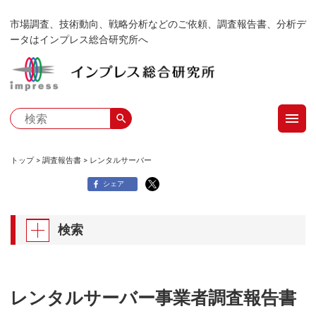
メ
市場調査、技術動向、戦略分析などのご依頼、調査報告書、分析デ
イ
ータはインプレス総合研究所へ
ン
コ
ン
テ
menu
ン
search
ツ
に
トップ
調査報告書
レンタルサーバー
移
パ
シェア
動
ン
検索
く
ず
レンタルサーバー事業者調査報告書