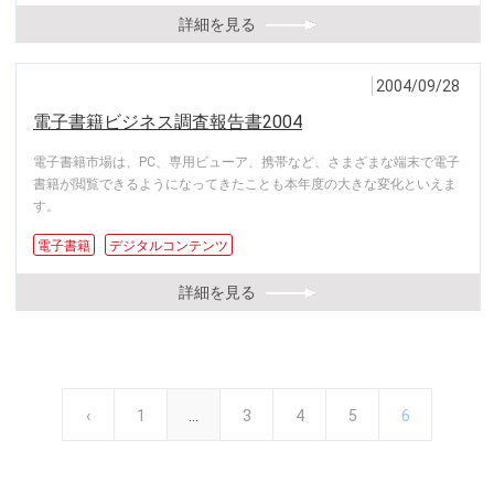
詳細を見る
2004/09/28
電子書籍ビジネス調査報告書2004
電子書籍市場は、PC、専用ビューア、携帯など、さまざまな端末で電子
書籍が閲覧できるようになってきたことも本年度の大きな変化といえま
す。
電子書籍
デジタルコンテンツ
詳細を見る
前
‹
先
1
…
ペ
3
ペ
4
ペ
5
カ
6
ペ
ー
ペ
頭
ー
ー
ー
レ
ジ