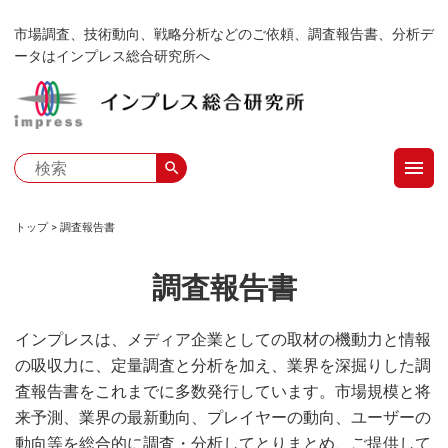
メ
市場調査、技術動向、戦略分析などのご依頼、調査報告書、分析デ
イ
ータはインプレス総合研究所へ
ン
コ
ン
テ
menu
ン
search
ツ
に
トップ
調査報告書
移
パ
動
調査報告書
ン
く
インプレスは、メディア企業としての取材の機動力と情報
の吸収力に、定量調査と分析を加え、業界を深掘りした調
ず
査報告書をこれまでに多数発行しています。市場規模と将
来予測、業界の最新動向、プレイヤーの動向、ユーザーの
動向等を総合的に調査・分析してとりまとめ、ご提供して