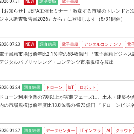
2026.07.31
講演実績
電子書籍
【お知らせ】JEPA主催セミナー「激変する市場のトレンドと
ジネス調査報告書2026』から」に登壇します（8/31開催）
2026.07.23
調査結果
電子書籍
デジタルコンテンツ
電
電子書籍市場は前年比2.1％増の6846億円 『電子書籍ビジネス調
デジタルパブリッシング・コンテンツ市場規模を算出
2026.03.24
調査結果
ドローン
IoT
ロボット
ドローン利用企業の7割以上が実装フェーズに、土木・建築や点検
内の市場規模は前年度比13.8％増の4973億円 『ドローンビジネ
2026.01.27
調査結果
データセンター
ITインフラ
AI
クラウド