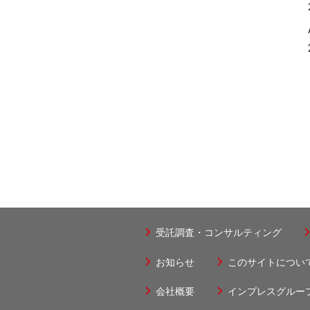
受託調査・コンサルティング
フ
ッ
お知らせ
このサイトについ
フ
タ
ッ
会社概要
インプレスグルー
フ
ー