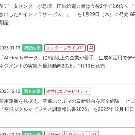
AIデータセンターが急増、IT供給電力量は今後2年で2.6倍へ 
き出したAIインフラサービス］』 を1月29日（木）に発売 G
割超
2026.01.13
調査結果
エンタープライズIT
AI
「AI-Readyデータ」に5割以上の企業が着手、生成AI活用で
ネジメントの実態と最新動向2026』1月13日発売
2025.12.10
調査結果
次世代エアモビリティ
商用運航を見据え、空飛ぶクルマの最新動向を完全網羅！ ビ
『空飛ぶクルマビジネス調査報告書2026』 を2025年12月11
2025.11.13
調査結果
ドローン
ロボット
IoT