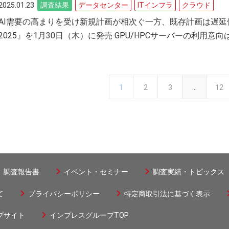
2025.01.23
調査結果
データセンター
ITインフラ
クラウド
AI需要の高まりを受け新規計画が相次ぐ一方、既存計画は遅延
2025』を1月30日（木）に発売 GPU/HPCサーバーの利用意
カ
1
ペ
2
ペ
3
…
最
12
ペ
ー
レ
ー
ー
終
ジ
送
ン
ジ
ジ
ペ
り
ト
ー
調査報告書
イベント・セミナー
調査実績・トピックス
ペ
ジ
て
プライバシーポリシー
特定商取引法に基づく表示
ー
プサイト
インプレスグループTOP