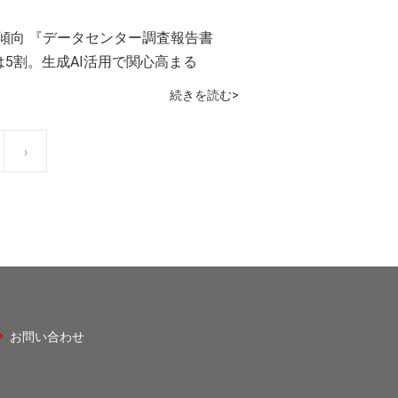
傾向 『データセンター調査報告書
向は5割。生成AI活用で関心高まる
続きを読む>
次
›
ペ
ー
ジ
お問い合わせ