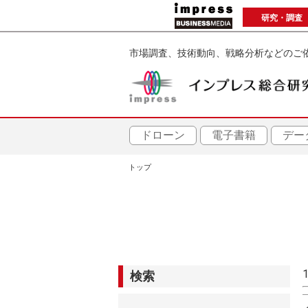
メ
研究・調査
イ
ン
市場調査、技術動向、戦略分析などのご
コ
ン
テ
ン
ツ
ドローン
電子書籍
デー
に
トップ
移
パ
動
ン
く
ず
検索