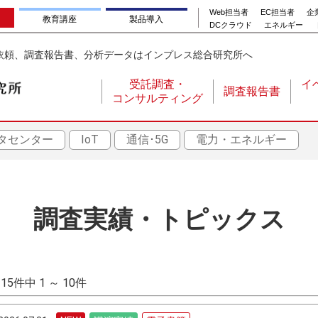
Web担当者
EC担当者
企業
教育講座
製品導入
DCクラウド
エネルギー
依頼、調査報告書、分析データはインプレス総合研究所へ
受託調査・
イ
調査報告書
コンサルティング
メ
イ
タセンター
IoT
通信･5G
電力・エネルギー
ン
ナ
ビ
ゲ
調査実績・トピックス
ー
シ
ョ
115件中 1 ～ 10件
ン