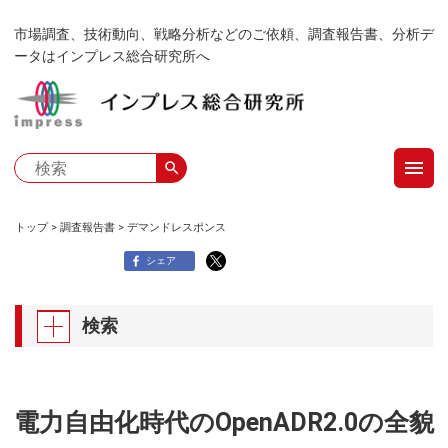
メ
市場調査、技術動向、戦略分析などのご依頼、調査報告書、分析デ
イ
ータはインプレス総合研究所へ
ン
コ
ン
テ
menu
ン
search
ツ
に
トップ
調査報告書
デマンドレスポンス
移
パ
シェア
動
ン
検索
く
ず
電力自由化時代のOpenADR2.0の全貌