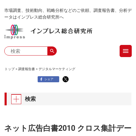
メ
市場調査、技術動向、戦略分析などのご依頼、調査報告書、分析デ
イ
ータはインプレス総合研究所へ
ン
コ
ン
テ
menu
ン
search
ツ
に
トップ
調査報告書
デジタルマーケティング
移
パ
シェア
動
ン
検索
く
ず
ネット広告白書2010 クロス集計デー