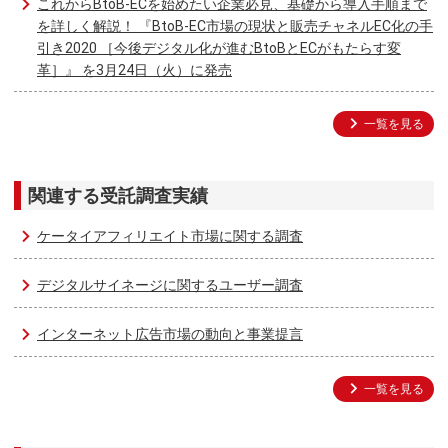
これからBtoB-ECを始めたい企業必見、基礎から導入手順まで
を詳しく解説！ 『BtoB-EC市場の現状と販売チャネルEC化の手
引き2020 ［今後デジタル化が進むBtoBとECがもたらす変
革］』 を3月24日（火）に発売
一覧を見る
関連する受託調査実績
ケータイアフィリエイト市場に関する調査
デジタルサイネージに関するユーザー調査
インターネット広告市場の動向と事業提言
一覧を見る