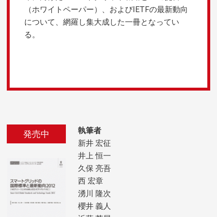
（ホワイトペーパー）、およびIETFの最新動向
について、網羅し集大成した一冊となってい
る。
執筆者
発売中
新井 宏征
井上 恒一
久保 亮吾
西 宏章
湧川 隆次
櫻井 義人