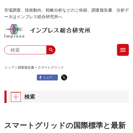
メ
市場調査、技術動向、戦略分析などのご依頼、調査報告書、分析デ
イ
ータはインプレス総合研究所へ
ン
コ
ン
テ
menu
ン
search
ツ
に
トップ
調査報告書
スマートグリッド
移
パ
シェア
動
ン
検索
く
ず
スマートグリッドの国際標準と最新