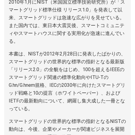
2010年1月にNIST（米国国立標準技術研究所）が「ス
マートグリッド標準仕様 リリース1.0」を発表して以
来、スマートグリッドは急速な広がりを見せている。
また国内では、東日本大震災後、スマートコミュニテ
ィやスマートハウスに関する実用化が急速に進んでい
る。
本書は、NISTが2012年2月28日に発表したばかりの、
スマートグリッドの世界的な標準の指針となる最新版
「リリース2.0」の全貌をはじめ、100を超えるIEEEの
スマートグリッド関連の標準化動向やITU-Tの
G.hn/G.hnem規格、IECの2030年に向けたスマートグリ
ッド戦略と10の提言（ホワイトペーパー）、および
IETFの最新動向について、網羅し集大成した一冊とな
っている。
スマートグリッドの世界的な標準の指針となるNISTの
動向は、今後、企業やメーカーが関連ビジネスを展開