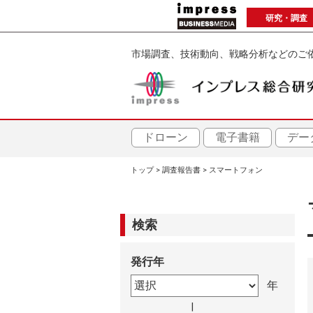
メ
研究・調査
イ
ン
市場調査、技術動向、戦略分析などのご
コ
ン
テ
ン
ツ
ドローン
電子書籍
デー
に
トップ
調査報告書
スマートフォン
移
パ
動
ン
検索
く
発行年
ず
|