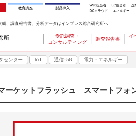
Web担当者
EC担当者
企業
教育講座
製品導入
DCクラウド
エネルギー
依頼、調査報告書、分析データはインプレス総合研究所へ
受託調査・
イ
調査報告書
コンサルティング
メ
イ
タセンター
IoT
通信･5G
電力・エネルギー
ン
ナ
ビ
ゲ
マーケットフラッシュ スマートフォ
ー
シ
ョ
ン