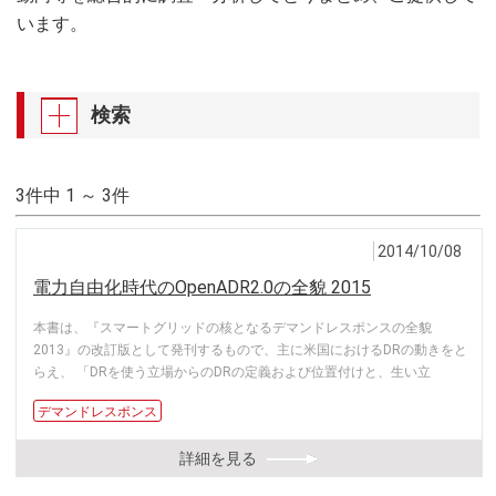
います。
検索
3件中 1 ～ 3件
2014/10/08
電力自由化時代のOpenADR2.0の全貌 2015
本書は、『スマートグリッドの核となるデマンドレスポンスの全貌
2013』の改訂版として発刊するもので、主に米国におけるDRの動きをと
らえ、 「DRを使う立場からのDRの定義および位置付けと、生い立
デマンドレスポンス
詳細を見る