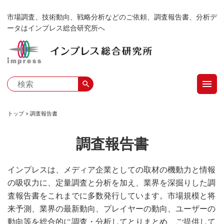
メ
市場調査、技術動向、戦略分析などのご依頼、調査報告書、分析デ
イ
ータはインプレス総合研究所へ
ン
コ
ン
テ
menu
ン
search
ツ
に
トップ
調査報告書
移
パ
動
調査報告書
ン
く
インプレスは、メディア企業としての取材の機動力と情報
の吸収力に、定量調査と分析を加え、業界を深掘りした調
ず
査報告書をこれまでに多数発行しています。市場規模と将
来予測、業界の最新動向、プレイヤーの動向、ユーザーの
動向等を総合的に調査・分析してとりまとめ、ご提供して