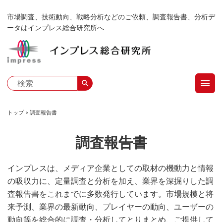
メ
市場調査、技術動向、戦略分析などのご依頼、調査報告書、分析デ
イ
ータはインプレス総合研究所へ
ン
コ
ン
テ
menu
ン
search
ツ
に
トップ
調査報告書
移
パ
動
調査報告書
ン
く
インプレスは、メディア企業としての取材の機動力と情報
の吸収力に、定量調査と分析を加え、業界を深掘りした調
ず
査報告書をこれまでに多数発行しています。市場規模と将
来予測、業界の最新動向、プレイヤーの動向、ユーザーの
動向等を総合的に調査・分析してとりまとめ、ご提供して