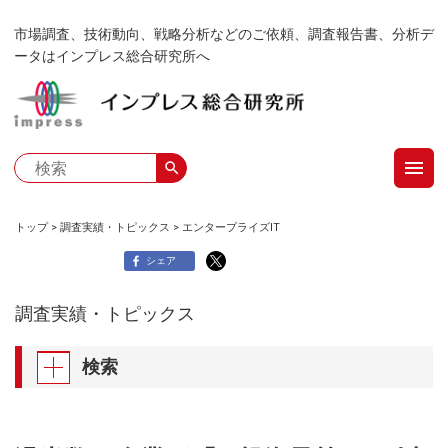
メ
市場調査、技術動向、戦略分析などのご依頼、調査報告書、分析デ
イ
ータはインプレス総合研究所へ
ン
コ
ン
テ
menu
ン
search
ツ
に
トップ
調査実績・トピックス
エンタープライズIT
移
パ
シェア
動
ン
調査実績・トピックス
く
検索
ず