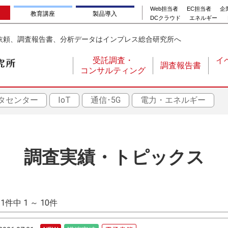
Web担当者
EC担当者
企業
教育講座
製品導入
DCクラウド
エネルギー
依頼、調査報告書、分析データはインプレス総合研究所へ
受託調査・
イ
調査報告書
コンサルティング
メ
イ
タセンター
IoT
通信･5G
電力・エネルギー
ン
ナ
ビ
ゲ
調査実績・トピックス
ー
シ
ョ
31件中 1 ～ 10件
ン