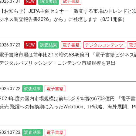
2026.07.31
講演実績
電子書籍
【お知らせ】JEPA主催セミナー「激変する市場のトレンドと
ジネス調査報告書2026』から」に登壇します（8/31開催）
2026.07.23
調査結果
電子書籍
デジタルコンテンツ
電
電子書籍市場は前年比2.1％増の6846億円 『電子書籍ビジネス調
デジタルパブリッシング・コンテンツ市場規模を算出
2025.07.22
調査結果
電子書籍
2024年度の国内市場規模は前年比3.9％増の6703億円 『電子
発売 飛躍への転換期に入ったWebtoon、IP戦略、海外展開、P
2024.07.23
調査結果
電子書籍