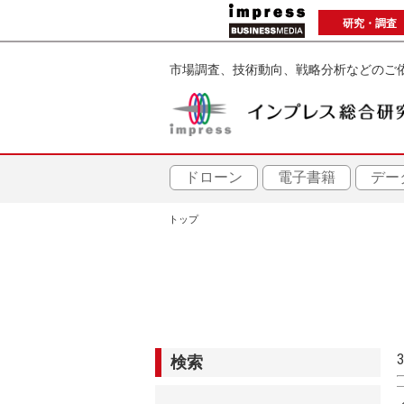
メ
研究・調査
イ
ン
市場調査、技術動向、戦略分析などのご
コ
ン
テ
ン
ツ
ドローン
電子書籍
デー
に
トップ
移
パ
動
ン
く
ず
検索