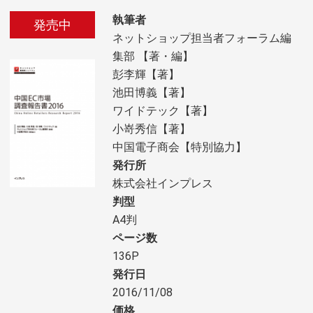
執筆者
発売中
ネットショップ担当者フォーラム編
集部 【著・編】
彭李輝【著】
池田博義【著】
ワイドテック【著】
小嵜秀信【著】
中国電子商会【特別協力】
発行所
株式会社インプレス
判型
A4判
ページ数
136P
発行日
2016/11/08
価格