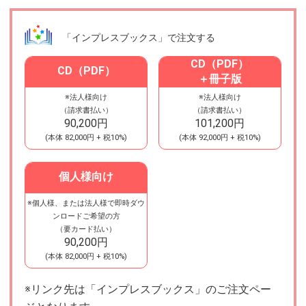
「インプレスブックス」で注文する
CD（PDF）
CD（PDF）
＋冊子版
※法人様向け
※法人様向け
（請求書払い）
（請求書払い）
90,200円
101,200円
(本体
82,000円
+ 税10%)
(本体
92,000円
+ 税10%)
個人様向け
※個人様、または法人様で即時ダウ
電子版
ンロードご希望の方
（要カード払い）
90,200円
(本体
82,000円
+ 税10%)
※リンク先は「インプレスブックス」のご注文ペー