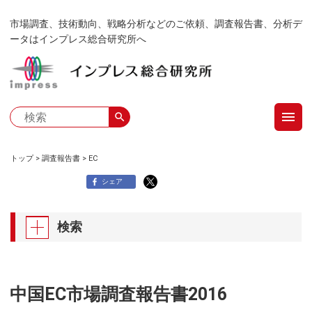
メ
市場調査、技術動向、戦略分析などのご依頼、調査報告書、分析デ
イ
ータはインプレス総合研究所へ
ン
コ
ン
テ
menu
ン
search
ツ
に
トップ
調査報告書
EC
移
パ
シェア
動
ン
検索
く
ず
中国EC市場調査報告書2016