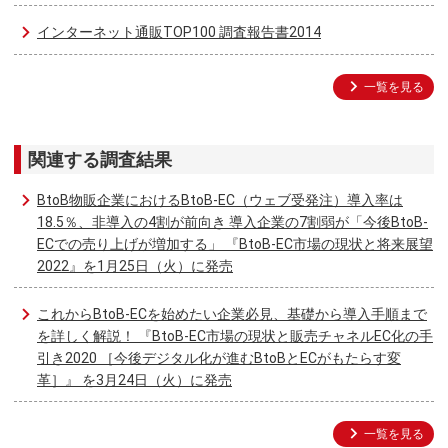
インターネット通販TOP100 調査報告書2014
一覧を見る
関連する調査結果
BtoB物販企業におけるBtoB-EC（ウェブ受発注）導入率は
18.5％、非導入の4割が前向き 導入企業の7割弱が「今後BtoB-
ECでの売り上げが増加する」 『BtoB-EC市場の現状と将来展望
2022』を1月25日（火）に発売
これからBtoB-ECを始めたい企業必見、基礎から導入手順まで
を詳しく解説！ 『BtoB-EC市場の現状と販売チャネルEC化の手
引き2020 ［今後デジタル化が進むBtoBとECがもたらす変
革］』 を3月24日（火）に発売
一覧を見る