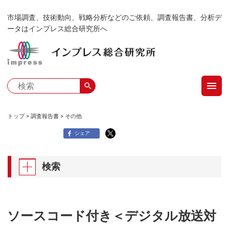
メ
市場調査、技術動向、戦略分析などのご依頼、調査報告書、分析デ
イ
ータはインプレス総合研究所へ
ン
コ
ン
テ
menu
ン
search
ツ
に
トップ
調査報告書
その他
移
パ
シェア
動
ン
検索
く
ず
ソースコード付き＜デジタル放送対