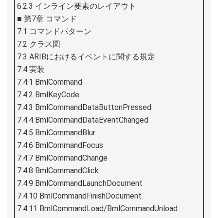
6.2.3 インライン要素のレイアウト
■ 第7章 コマンド
7.1 コマンドパターン
7.2 クラス図
7.3 ARIBにおけるイベントに関する規定
7.4 実装
7.4.1 BmlCommand
7.4.2 BmlKeyCode
7.4.3 BmlCommandDataButtonPressed
7.4.4 BmlCommandDataEventChanged
7.4.5 BmlCommandBlur
7.4.6 BmlCommandFocus
7.4.7 BmlCommandChange
7.4.8 BmlCommandClick
7.4.9 BmlCommandLaunchDocument
7.4.10 BmlCommandFinishDocument
7.4.11 BmlCommandLoad/BmlCommandUnload