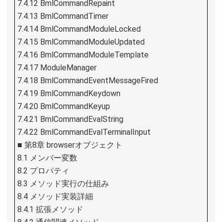
7.4.12 BmlCommandRepaint
7.4.13 BmlCommandTimer
7.4.14 BmlCommandModuleLocked
7.4.15 BmlCommandModuleUpdated
7.4.16 BmlCommandModuleTemplate
7.4.17 ModuleManager
7.4.18 BmlCommandEventMessageFired
7.4.19 BmlCommandKeydown
7.4.20 BmlCommandKeyup
7.4.21 BmlCommandEvalString
7.4.22 BmlCommandEvalTerminalInput
■ 第8章 browserオブジェクト
8.1 メンバー変数
8.2 プロパティ
8.3 メソッド実行の仕組み
8.4 メソッド実装詳細
8.4.1 拡張メソッド