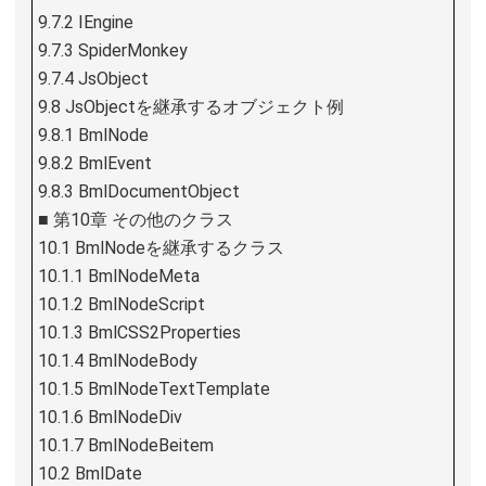
9.7.2 IEngine
9.7.3 SpiderMonkey
9.7.4 JsObject
9.8 JsObjectを継承するオブジェクト例
9.8.1 BmlNode
9.8.2 BmlEvent
9.8.3 BmlDocumentObject
■ 第10章 その他のクラス
10.1 BmlNodeを継承するクラス
10.1.1 BmlNodeMeta
10.1.2 BmlNodeScript
10.1.3 BmlCSS2Properties
10.1.4 BmlNodeBody
10.1.5 BmlNodeTextTemplate
10.1.6 BmlNodeDiv
10.1.7 BmlNodeBeitem
10.2 BmlDate