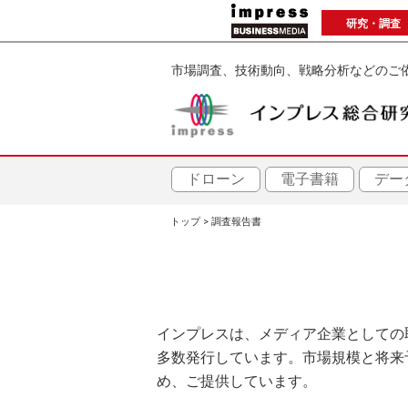
メ
研究・調査
イ
ン
市場調査、技術動向、戦略分析などのご
コ
ン
テ
ン
ツ
ドローン
電子書籍
デー
に
トップ
調査報告書
移
パ
動
ン
く
インプレスは、メディア企業としての
ず
多数発行しています。市場規模と将来
め、ご提供しています。