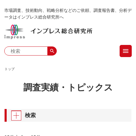
メ
市場調査、技術動向、戦略分析などのご依頼、調査報告書、分析デ
イ
ータはインプレス総合研究所へ
ン
コ
ン
テ
menu
ン
search
ツ
に
トップ
移
パ
動
調査実績・トピックス
ン
く
ず
検索