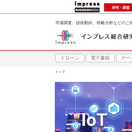
メ
研究・調査
イ
ン
市場調査、技術動向、戦略分析などのご
コ
ン
テ
ン
ツ
ドローン
電子書籍
デー
に
トップ
移
パ
動
ン
く
IoT
ず