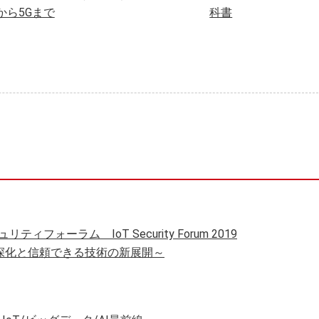
oTから5Gまで
科書
リティフォーラム IoT Security Forum 2019
深化と信頼できる技術の新展開～