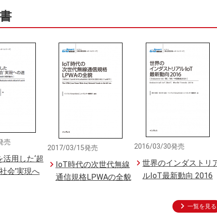
書
0発売
2016/03/30発売
2017/03/15発売
Iを活用した‘超
世界のインダストリ
IoT時代の次世代無線
社会’実現へ
ルIoT最新動向 2016
通信規格LPWAの全貌
一覧を見る