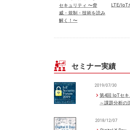
LTE/I
セキュリティ 〜脅
威・規制・技術を読み
解く！〜
セミナー実績
2019/07/30
第4回 IoTセキュ
～課題分析の
2018/12/07