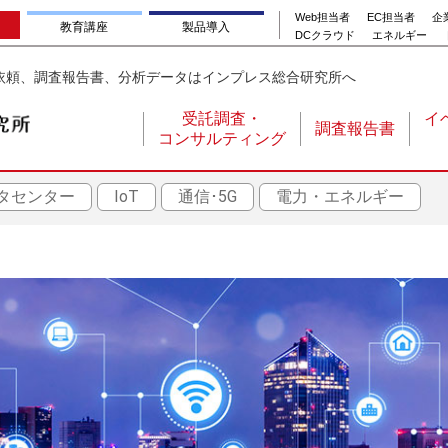
Web担当者
EC担当者
企業
教育講座
製品導入
DCクラウド
エネルギー
依頼、調査報告書、分析データはインプレス総合研究所へ
受託調査・
イ
調査報告書
コンサルティング
メ
イ
タセンター
IoT
通信･5G
電力・エネルギー
ン
ナ
ビ
ゲ
ー
シ
ョ
ン