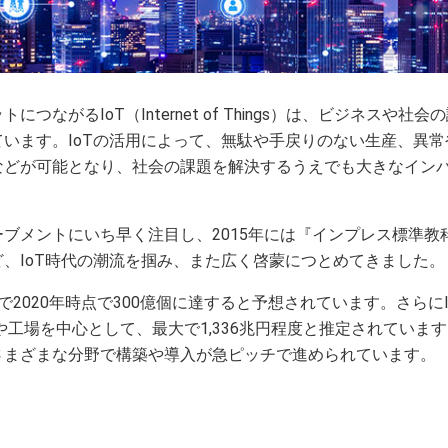
つながるIoT（Internet of Things）は、ビジネスや
います。IoTの活用によって、無駄や手戻りのない生産、異
などが可能となり、社会の課題を解決するうえでも大きなイン
ブメントにいち早く注目し、2015年には『インプレス標準教科書
、IoT時代の潮流を掴み、また広く啓蒙につとめてきました。
で2020年時点で300億個に達すると予想されています。さらに
や工場を中心として、最大で1,336兆円程度と推定されています
さまざまな分野で構築や導入が急ピッチで進められています。