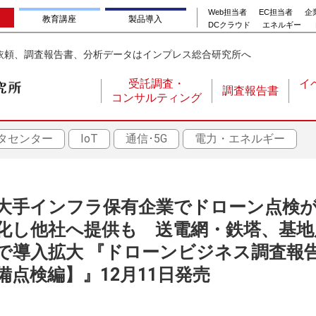
Web担当者
EC担当者
企業
教育講座
製品導入
DCクラウド
エネルギー
依頼、調査報告書、分析データはインプレス総合研究所へ
受託調査・
イ
調査報告書
コンサルティング
メ
イ
タセンター
IoT
通信･5G
電力・エネルギー
ン
ナ
ビ
ゲ
大手インフラ保有企業でドローン点検
ー
化し他社へ提供も 送電網・鉄塔、基地
シ
で導入拡大 『ドローンビジネス調査報告
ョ
備点検編】』12月11日発売
ン