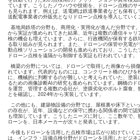
ています。こうしたノウハウや技術を、ドローン点検のサ
も見られます。例えば、送電網は鉄道事業者なども保有し
送配電事業者の外販先となりドローン点検を導入していく
基地局鉄塔の分野も、商用化・実用化が進んだ分野です
から実証が進められてきた結果、近年は複数の通信キャリ
検の機会も増えています。さらに、行政機関が保有する鉄
る取り組みが見られます。また、ドローンの保管や充電が
動点検ソリューションの開発も進められており、こうした
ドローン点検を遠隔から制御する実証も行われています。
橋梁の分野については、ドローンで取得した画像から損傷
れています。代表的なものには、コンクリート橋のひびを検
に、機械的に判断するのが難しいと考えられていた、塗装
るための画像診断AIの研究も進められています。鋼橋のド
を運営、管理する複数の会社が、塗膜劣化やボルト腐食、
とを確認し、2024年から実装しています。
この他にも、建築物設備の分野では、屋根裏や床下とい
の存在が、近年、設備などの保守に携わる関係者の間で認
も増加しています。こうしたニーズに対し、ここ数年で、
ローンを、日本メーカーが次々と発表しています。
今後もドローンを活用した点検市場は広がり続けていく
は、インフラ・設備点検分野がドローンを活用したビジネ