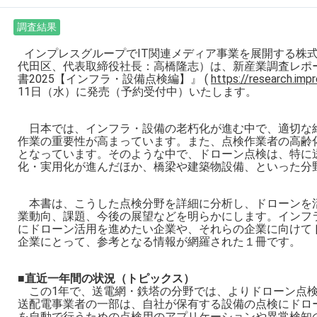
調査結果
インプレスグループでIT関連メディア事業を展開する株
代田区、代表取締役社長：高橋隆志）は、新産業調査レポ
書2025【インフラ・設備点検編】』 (
https://research.impr
11日（水）に発売（予約受付中）いたします。
日本では、インフラ・設備の老朽化が進む中で、適切な
作業の重要性が高まっています。また、点検作業者の高齢
となっています。そのような中で、ドローン点検は、特に
化・実用化が進んだほか、橋梁や建築物設備、といった分
本書は、こうした点検分野を詳細に分析し、ドローンを
業動向、課題、今後の展望などを明らかにします。インフ
にドローン活用を進めたい企業や、それらの企業に向けて
企業にとって、参考となる情報が網羅された１冊です。
■直近一年間の状況（トピックス）
この1年で、送電網・鉄塔の分野では、よりドローン点検
送配電事業者の一部は、自社が保有する設備の点検にドロ
を自動で行うための点検用のアプリケーションや異常検知の