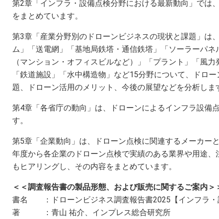
第2章「インフラ・設備点検分野における最新動向」では
をまとめています。
第3章「産業分野別のドローンビジネスの現状と課題」は
ム」「送電網」「基地局鉄塔・通信鉄塔」「ソーラーパネ
（マンション・オフィスビルなど）」「プラント」「風力
「鉄道施設」「水中構造物」など15分野について、ドロー
題、ドローン活用のメリット、今後の展望などを分析しま
第4章「各省庁の動向」は、ドローンによるインフラ設備
す。
第5章「企業動向」は、ドローン点検に関連するメーカー
年度から各企業のドローン点検で実績のある業界や用途、
もヒアリングし、その内容をまとめています。
＜＜調査報告書の製品形態、および販売に関するご案内＞
書名 ：ドローンビジネス調査報告書2025【インフラ・
著 ：青山 祐介、インプレス総合研究所