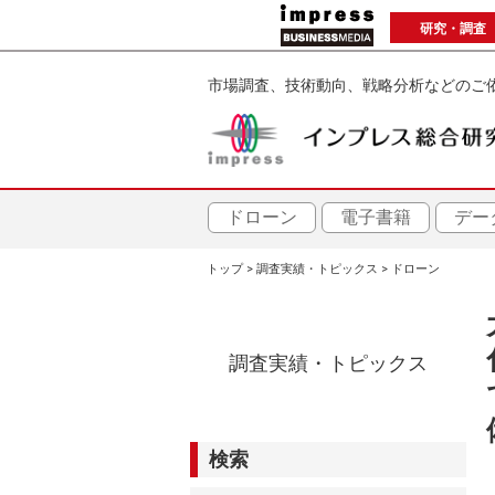
メ
研究・調査
イ
ン
市場調査、技術動向、戦略分析などのご
コ
ン
テ
ン
ツ
ドローン
電子書籍
デー
に
トップ
調査実績・トピックス
ドローン
移
パ
動
ン
調査実績・トピックス
く
ず
検索