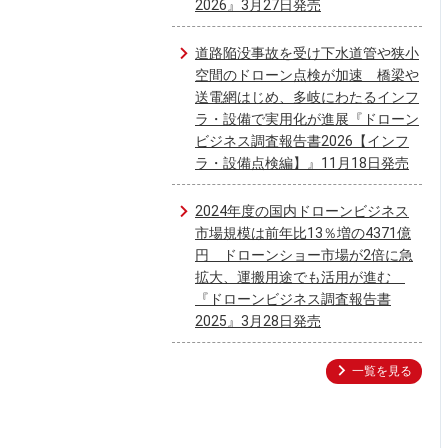
2026』3月27日発売
道路陥没事故を受け下水道管や狭小
空間のドローン点検が加速 橋梁や
送電網はじめ、多岐にわたるインフ
ラ・設備で実用化が進展『ドローン
ビジネス調査報告書2026【インフ
ラ・設備点検編】』11月18日発売
2024年度の国内ドローンビジネス
市場規模は前年比13％増の4371億
円 ドローンショー市場が2倍に急
拡大、運搬用途でも活用が進む
『ドローンビジネス調査報告書
2025』3月28日発売
一覧を見る