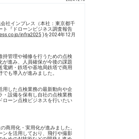
式会社インプレス（本社：東京都千
ート『ドローンビジネス調査報告
ess.co.jp/infra2025
)を2024年12月
維持管理や補修を行うための点検
化が進み、人員確保が今後の課題
送電網・鉄塔や基地局鉄塔で商用
野でも導入が進みました。
活用した点検業務の最新動向や企
ラ・設備を保有し自社の点検業務
ドローン点検ビジネスを行いたい
の商用化・実用化が進みました。
ーンを活用しており、飛行や撮影
ためのAI技術などの開発も進め