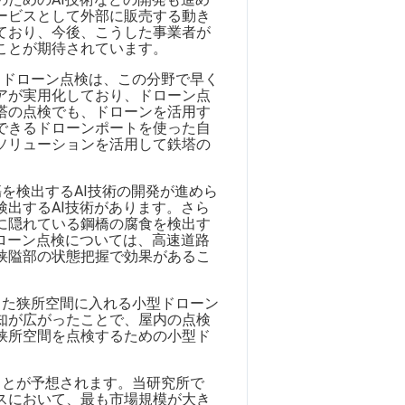
ービスとして外部に販売する動き
ており、今後、こうした事業者が
ことが期待されています。
。ドローン点検は、この分野で早く
アが実用化しており、ドローン点
塔の点検でも、ドローンを活用す
できるドローンポートを使った自
ソリューションを活用して鉄塔の
を検出するAI技術の開発が進めら
出するAI技術があります。さら
に隠れている鋼橋の腐食を検出す
ローン点検については、高速道路
狭隘部の状態把握で効果があるこ
った狭所空間に入れる小型ドローン
知が広がったことで、屋内の点検
狭所空間を点検するための小型ド
ことが予想されます。当研究所で
スにおいて、最も市場規模が大き