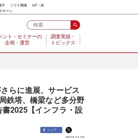
IT
ソフト開発
IoT・AI
ドローン
search
ベント・セミナーの
調査実績・
企画・運営
トピックス
がさらに進展、サービス
局鉄塔、橋梁など多分野
書2025【インフラ・設
シェア
2024.12.10