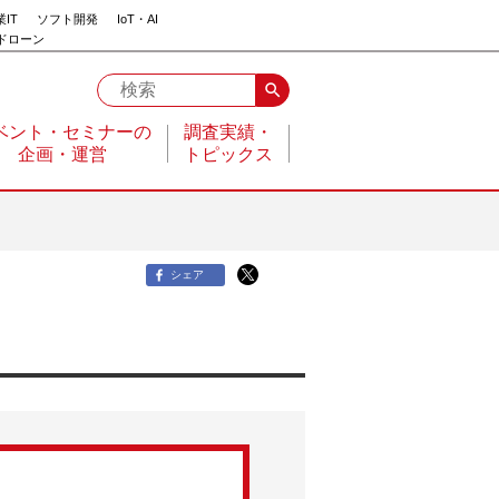
IT
ソフト開発
IoT・AI
ドローン
search
ベント・セミナーの
調査実績・
企画・運営
トピックス
シェア