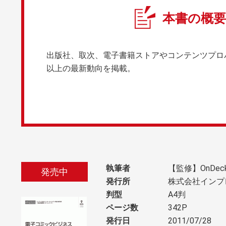
本書の概要
出版社、取次、電子書籍ストアやコンテンツプロ
以上の最新動向を掲載。
執筆者
【監修】OnDe
発売中
発行所
株式会社インプ
判型
A4判
ページ数
342P
発行日
2011/07/28