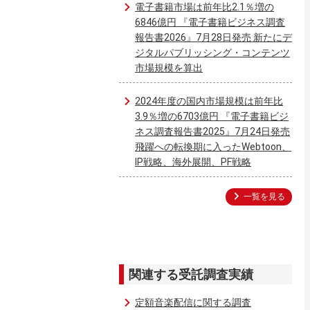
電子書籍市場は前年比2.1％増の
6846億円 『電子書籍ビジネス調査
報告書2026』7月28日発売 新たにデ
ジタルパブリッシング・コンテンツ
市場規模を算出
2024年度の国内市場規模は前年比
3.9％増の6703億円 『電子書籍ビジ
ネス調査報告書2025』7月24日発売
飛躍への転換期に入ったWebtoon、
IP戦略、海外展開、PF戦略
一覧を見る
関連する受託調査実績
定額音楽配信に関する調査