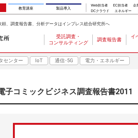
Web担当者
EC担当者
企業
教育講座
製品導入
DCクラウド
エネルギー
依頼、調査報告書、分析データはインプレス総合研究所へ
受託調査・
イ
調査報告書
コンサルティング
メ
イ
タセンター
IoT
通信･5G
電力・エネルギー
ン
ナ
ビ
ゲ
電子コミックビジネス調査報告書2011
ー
シ
ョ
ン