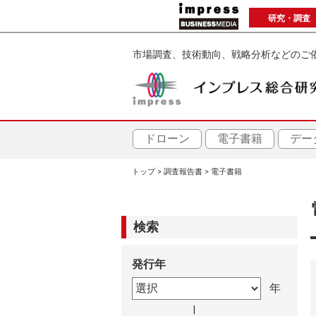
メ
研究・調査
イ
ン
市場調査、技術動向、戦略分析などのご
コ
ン
テ
ン
ツ
ドローン
電子書籍
デー
に
トップ
調査報告書
電子書籍
移
パ
動
ン
検索
く
発行年
ず
|