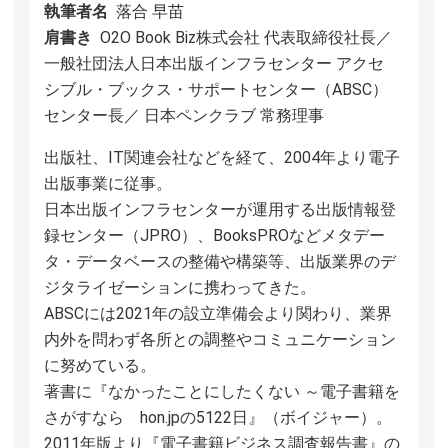
執筆者名
落合 早苗
肩書き
O2O Book Biz株式会社 代表取締役社長／
一般社団法人日本出版インフラセンター アクセ
シブル・ブックス・サポートセンター（ABSC）
センター長／ 日本ペンクラブ 常務理事
出版社、IT関連会社などを経て、2004年より電子
出版事業に従事。
日本出版インフラセンターが運用する出版情報登
録センター（JPRO）、BooksPROなどメタデー
タ・データベースの整備や構築等、出版業界のデ
ジタライゼーションに携わってきた。
ABSCには2021年の設立準備会より関わり、業界
内外を問わず各所との調整やコミュニケーション
に努めている。
著書に『なかったことにしたくない ～電子書籍を
さがすなら hon.jpの5122日』（ボイジャー）。
2011年版より『電子書籍ビジネス調査報告書』の