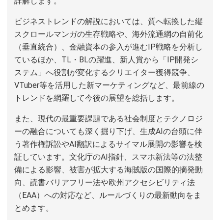
詳解します。
ビジネストレンドの解説においては、質へ転換した縦
スクロールマンガの生存戦略や、海外流通網の自前化
（垂直統合）、金融資本の参入が進むIP戦略を分析し
ているほか、TL・BLの躍進、新人賞から「IP開発シ
ステム」へ役割が変化するクリエイター獲得競争、
VTuber等を活用した新マーケティングなど、最前線の
トレンドを網羅して今後の展望を総括します。
また、現代の最重要課題である社会制度とテクノロジ
ーの融合についても深く掘り下げ、生成AIの台頭に伴
う著作権訴訟やAI翻訳によるサイマル展開の影響を検
証しています。文化庁のAI指針、スマホ新法等の法整
備による影響、被害が拡大する海賊版の国際的摘発動
向、読書バリアフリー法や欧州アクセシビリティ法
（EAA）への対応など、ルールづくりの最新動向をま
とめます。