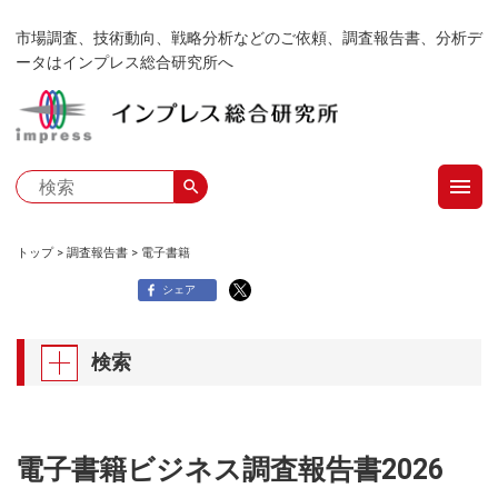
メ
市場調査、技術動向、戦略分析などのご依頼、調査報告書、分析デ
イ
ータはインプレス総合研究所へ
ン
コ
ン
テ
menu
ン
search
ツ
に
トップ
調査報告書
電子書籍
移
パ
シェア
動
ン
検索
く
ず
電子書籍ビジネス調査報告書2026