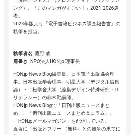
『漫画ビジネス』（クロスメディア・パブリッシ
ング）、「このマンガがすごい！」2021-2026選
者。
2023年版より『電子書籍ビジネス調査報告書』の
執筆を担当。
執筆者名
鷹野 凌
肩書き
NPO法人HON.jp 理事長
HON.jp News Blog編集長。日本電子出版協会理
事。日本出版学会理事。明星大学（デジタル編集
論）・二松学舍大学（編集デザイン特殊研究・IT
リテラシー）の非常勤講師。
HON.jp News Blogで「日刊出版ニュースまと
め」、「週刊出版ニュースまとめ＆コラム」、
「HON.jpメールマガジン」を配信している。
近著に『出版とフリー 〈無料〉との競争の果てに