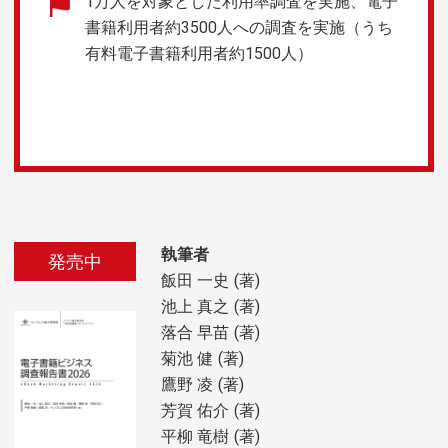
1万人を対象とした利用率調査を実施、電子
書籍利用者約3500人への調査を実施（うち
有料電子書籍利用者約1500人）
執筆者
発売中
飯田 一史
著
池上 真之
著
落合 早苗
著
菊池 健
著
鷹野 凌
著
芳賀 佑介
著
平柳 竜樹
著