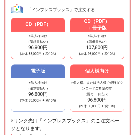
「インプレスブックス」で注文する
CD（PDF）
CD（PDF）
＋冊子版
※法人様向け
※法人様向け
（請求書払い）
（請求書払い）
96,800円
107,800円
(本体
88,000円
+ 税10%)
(本体
98,000円
+ 税10%)
電子版
個人様向け
※法人様向け
※個人様、または法人様で即時ダウ
電子版
（請求書払い）
ンロードご希望の方
96,800円
（要カード払い）
96,800円
(本体
88,000円
+ 税10%)
(本体
88,000円
+ 税10%)
※リンク先は「インプレスブックス」のご注文ペー
ジとなります。