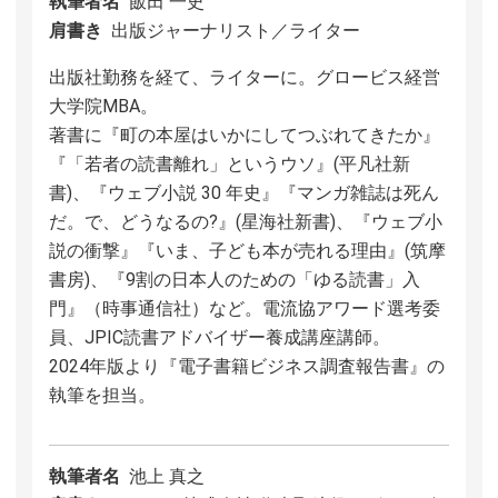
執筆者名
飯田 一史
肩書き
出版ジャーナリスト／ライター
出版社勤務を経て、ライターに。グロービス経営
大学院MBA。
著書に『町の本屋はいかにしてつぶれてきたか』
『「若者の読書離れ」というウソ』(平凡社新
書)、『ウェブ小説 30 年史』『マンガ雑誌は死ん
だ。で、どうなるの?』(星海社新書)、『ウェブ小
説の衝撃』『いま、子ども本が売れる理由』(筑摩
書房)、『9割の日本人のための「ゆる読書」入
門』（時事通信社）など。電流協アワード選考委
員、JPIC読書アドバイザー養成講座講師。
2024年版より『電子書籍ビジネス調査報告書』の
執筆を担当。
執筆者名
池上 真之