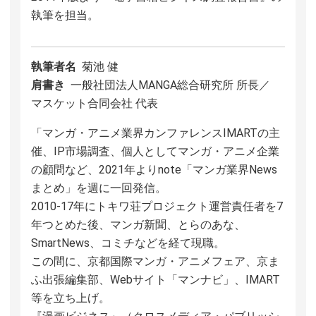
執筆を担当。
執筆者名
菊池 健
肩書き
一般社団法人MANGA総合研究所 所長／
マスケット合同会社 代表
「マンガ・アニメ業界カンファレンスIMARTの主
催、IP市場調査、個人としてマンガ・アニメ企業
の顧問など、2021年よりnote「マンガ業界News
まとめ」を週に一回発信。
2010-17年にトキワ荘プロジェクト運営責任者を7
年つとめた後、マンガ新聞、とらのあな、
SmartNews、コミチなどを経て現職。
この間に、京都国際マンガ・アニメフェア、京ま
ふ出張編集部、Webサイト「マンナビ」、IMART
等を立ち上げ。