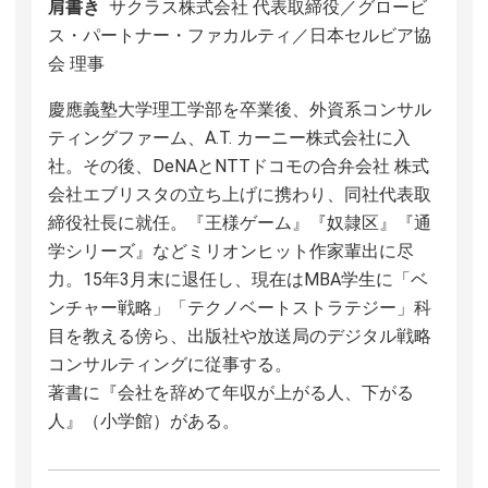
肩書き
サクラス株式会社 代表取締役／グロービ
ス・パートナー・ファカルティ／日本セルビア協
会 理事
慶應義塾大学理工学部を卒業後、外資系コンサル
ティングファーム、A.T. カーニー株式会社に入
社。その後、DeNAとNTTドコモの合弁会社 株式
会社エブリスタの立ち上げに携わり、同社代表取
締役社長に就任。『王様ゲーム』『奴隷区』『通
学シリーズ』などミリオンヒット作家輩出に尽
力。15年3月末に退任し、現在はMBA学生に「ベ
ンチャー戦略」「テクノベートストラテジー」科
目を教える傍ら、出版社や放送局のデジタル戦略
コンサルティングに従事する。
著書に『会社を辞めて年収が上がる人、下がる
人』（小学館）がある。