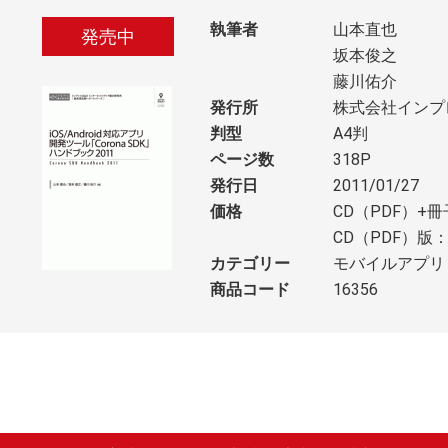
執筆者
山本直也
発売中
坂本俊之
藤川佑介
発行所
株式会社インプ
判型
A4判
ページ数
318P
発行日
2011/01/27
価格
CD（PDF）+冊
CD（PDF）版：
カテゴリー
モバイルアプリ
商品コード
16356