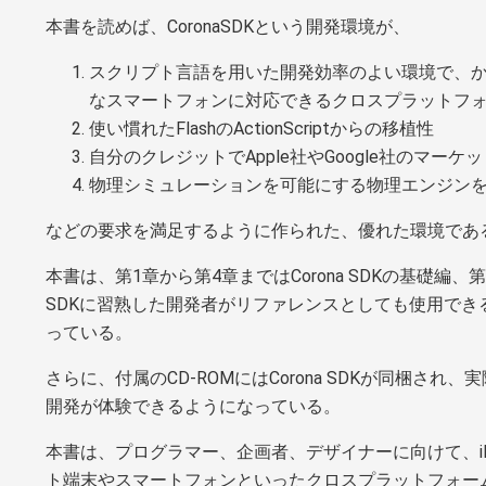
本書を読めば、CoronaSDKという開発環境が、
スクリプト言語を用いた開発効率のよい環境で、
なスマートフォンに対応できるクロスプラットフ
使い慣れたFlashのActionScriptからの移植性
自分のクレジットでApple社やGoogle社のマー
物理シミュレーションを可能にする物理エンジン
などの要求を満足するように作られた、優れた環境であ
本書は、第1章から第4章まではCorona SDKの基礎編、第
SDKに習熟した開発者がリファレンスとしても使用できるCo
っている。
さらに、付属のCD-ROMにはCorona SDKが同梱され、実
開発が体験できるようになっている。
本書は、プログラマー、企画者、デザイナーに向けて、iPhone
ト端末やスマートフォンといったクロスプラットフォー