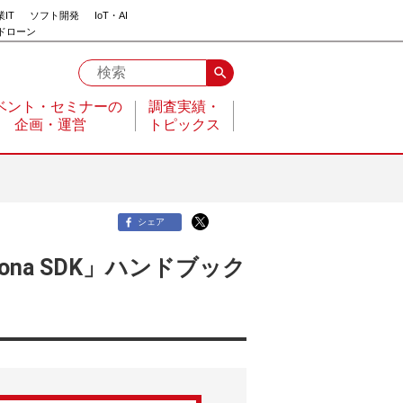
IT
ソフト開発
IoT・AI
ドローン
search
ベント・セミナーの
調査実績・
企画・運営
トピックス
シェア
rona SDK」ハンドブック