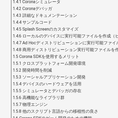
1.4.1 Coronaシミュレータ
1.4.2 Coronaデバッガ
1.4.3 詳細なドキュメンテーション
1.4.4 サンプルコード
1.4.5 Splash Screenのカスタマイズ
1.4.6 ローカルのデバイスに実行可能ファイルを作成（
1.4.7 Ad Hocディストリビューションに実行可能フ
1.4.8 商用ディストリビューション実行可能ファイル
1.5 Corona SDKを使用するメリット
1.5.1 クロスプラットフォーム開発環境
1.5.2 開発時間を削減
1.5.3 ソーシャルアプリケーション開発
1.5.4 デバイスのハードウェアを活用
1.5.5 シミュレータとデバッガの存在
1.5.6 高機能なライブラリ群
1.5.7 物理エンジン
1.5.8 他のスクリプト言語からの移植性の良さ