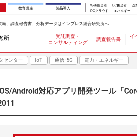
Web担当者
EC担当者
企業
教育講座
製品導入
DCクラウド
エネルギー
依頼、調査報告書、分析データはインプレス総合研究所へ
受託調査・
イ
調査報告書
コンサルティング
メ
イ
タセンター
IoT
通信･5G
電力・エネルギー
ン
ナ
ビ
ゲ
iOS/Android対応アプリ開発ツール「Co
ー
2011
シ
ョ
ン