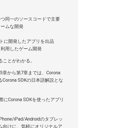
かつ同一のソースコードで主要
ォームな開発
ケットに開発したアプリを出品
を利用したゲーム開発
ることがわかる。
5章から第7章までは、Corona
rona SDKの日本語解説とな
際にCorona SDKを使ったアプリ
/iPad/Androidのタブレッ
ム向けに、気軽にオリジナルア