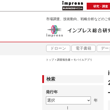
メ
研究・調査
イ
ン
市場調査、技術動向、戦略分析などのご
コ
ン
テ
ン
ツ
ドローン
電子書籍
デー
に
トップ
調査報告書
モバイルアプリ
移
パ
動
ン
検索
く
発行年
ず
|