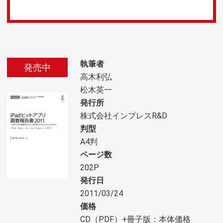
執筆者
発売中
高木利弘
松木英一
発行所
株式会社インプレスR&D
判型
A4判
ページ数
202P
発行日
2011/03/24
価格
CD（PDF）+冊子版：本体価格