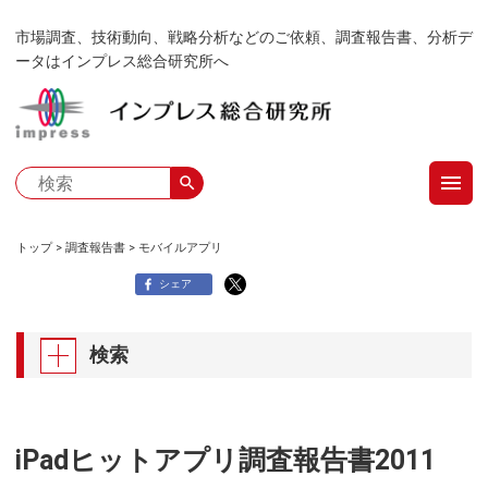
メ
市場調査、技術動向、戦略分析などのご依頼、調査報告書、分析デ
イ
ータはインプレス総合研究所へ
ン
コ
ン
テ
menu
ン
search
ツ
に
トップ
調査報告書
モバイルアプリ
移
パ
シェア
動
ン
検索
く
ず
iPadヒットアプリ調査報告書2011