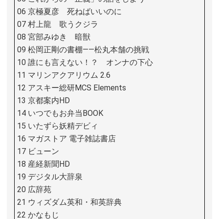
06 京極夏彦 死ねばいいのに
07 村上龍 歌うクジラ
08 宮部みゆき 暗獣
09 松岡正剛の書棚――松丸本舗の挑戦
10 誰にも言えない！？ オンナの下心
11 マリンアクアリウム 2.6
12 アスキー総研MCS Elements
13 京都案内HD
14 いつでもお弁当BOOK
15 いたずら妖精デビィ
16 マガストア 電子雑誌書店
17 ビューン
18 産経新聞HD
19 デジタル大辞泉
20 広辞苑
21 ウィズダム英和・和英辞典
22 かなもじ