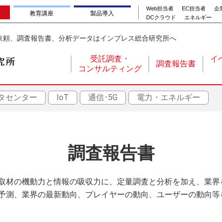
Web担当者
EC担当者
企業
教育講座
製品導入
DCクラウド
エネルギー
依頼、調査報告書、分析データはインプレス総合研究所へ
受託調査・
イ
調査報告書
コンサルティング
メ
イ
タセンター
IoT
通信･5G
電力・エネルギー
ン
ナ
ビ
ゲ
調査報告書
ー
シ
取材の機動力と情報の吸収力に、定量調査と分析を加え、業界
ョ
予測、業界の最新動向、プレイヤーの動向、ユーザーの動向等
ン