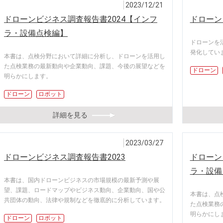
2023/12/21
ドローンビジネス調査報告書2024【インフ
ドローン
ラ・設備点検編】
ドローンを
発化してい
本書は、点検分野において詳細に分析し、ドローンを活用し
た点検業務の最新動向や企業動向、課題、今後の展望などを
ドローン
明らかにします。
ドローン
ロボット
詳細を見る
2023/03/27
ドローンビジネス調査報告書2023
ドローン
ラ・設備
本書は、国内ドローンビジネスの市場規模の最新予測や展
望、課題、ロードマップやビジネス動向、企業動向、国や公
本書は、点
共団体の動向、法律や規制などを徹底的に分析しています。
た点検業務
明らかにし
ドローン
ロボット