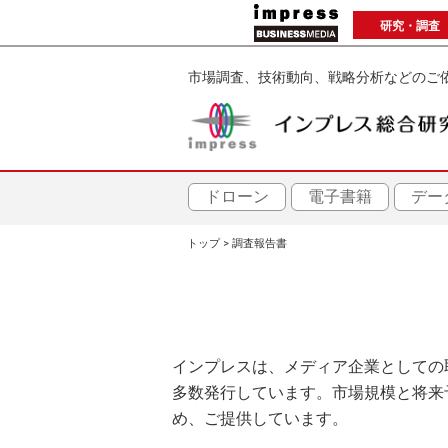
メ
研究・調査
イ
ン
市場調査、技術動向、戦略分析などのご
コ
ン
テ
ン
ツ
ドローン
電子書籍
デー
に
トップ
調査報告書
移
パ
動
ン
く
インプレスは、メディア企業としての
ず
多数発行しています。市場規模と将来
め、ご提供しています。