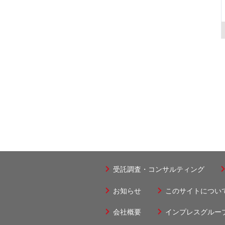
受託調査・コンサルティング
フ
ッ
お知らせ
このサイトについ
フ
タ
ッ
会社概要
インプレスグルー
フ
ー