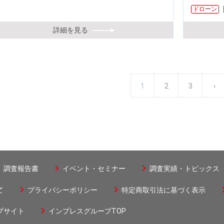
ドローン
詳細を見る
カ
1
ペ
2
ペ
3
次
›
ペ
ー
レ
ー
ー
ペ
ジ
送
ン
ジ
ジ
ー
り
ト
ジ
調査報告書
イベント・セミナー
調査実績・トピックス
ペ
て
プライバシーポリシー
特定商取引法に基づく表示
ー
プサイト
インプレスグループTOP