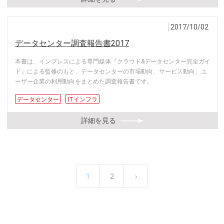
2017/10/02
データセンター調査報告書2017
本書は、インプレスによる専門媒体『クラウド&データセンター完全ガイ
ド』による監修のもと、データセンターの市場動向、サービス動向、ユ
ーザー企業の利用動向をまとめた調査報告書です。
データセンター
ITインフラ
詳細を見る
カ
1
ペ
2
次
›
ペ
ー
レ
ー
ペ
ジ
送