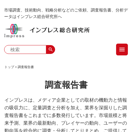
メ
市場調査、技術動向、戦略分析などのご依頼、調査報告書、分析デ
イ
ータはインプレス総合研究所へ
ン
コ
ン
テ
menu
ン
search
ツ
に
トップ
調査報告書
移
パ
動
調査報告書
ン
く
インプレスは、メディア企業としての取材の機動力と情報
の吸収力に、定量調査と分析を加え、業界を深掘りした調
ず
査報告書をこれまでに多数発行しています。市場規模と将
来予測、業界の最新動向、プレイヤーの動向、ユーザーの
動向等を総合的に調査・分析してとりまとめ、ご提供して