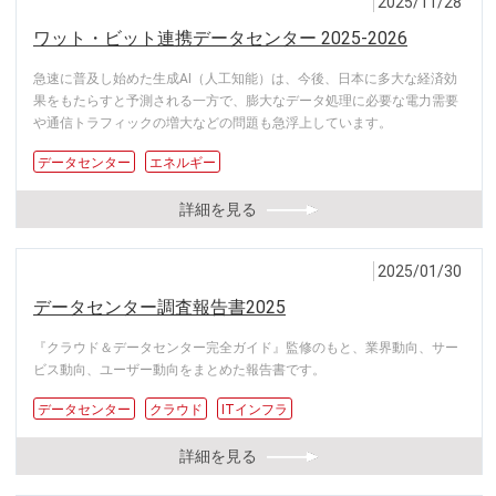
2025/11/28
ワット・ビット連携データセンター 2025-2026
急速に普及し始めた生成AI（人工知能）は、今後、日本に多大な経済効
果をもたらすと予測される一方で、膨大なデータ処理に必要な電力需要
や通信トラフィックの増大などの問題も急浮上しています。
データセンター
エネルギー
詳細を見る
2025/01/30
データセンター調査報告書2025
『クラウド＆データセンター完全ガイド』監修のもと、業界動向、サー
ビス動向、ユーザー動向をまとめた報告書です。
データセンター
クラウド
ITインフラ
詳細を見る