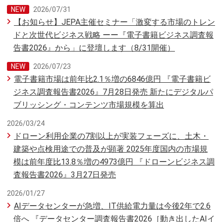
2026/07/31
【お知らせ】JEPA主催セミナー「激変する市場のトレン
ドと次世代ビジネス戦略 ーー『電子書籍ビジネス調査報
告書2026』から」に登壇します（8/31開催）
2026/07/23
電子書籍市場は前年比2.1％増の6846億円 『電子書籍ビ
ジネス調査報告書2026』7月28日発売 新たにデジタルパ
ブリッシング・コンテンツ市場規模を算出
2026/03/24
ドローン利用企業の7割以上が実装フェーズに、土木・
建築や点検用途での普及が顕著 2025年度国内の市場規
模は前年度比13.8％増の4973億円 『ドローンビジネス調
査報告書2026』3月27日発売
2026/01/27
AIデータセンターが急増、IT供給電力量は今後2年で2.6
倍へ 『データセンター調査報告書2026［動き出したAIイ