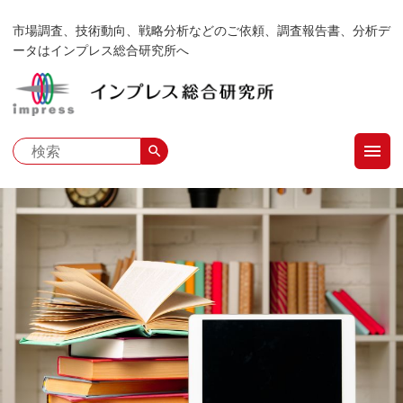
メ
市場調査、技術動向、戦略分析などのご依頼、調査報告書、分析デ
イ
ータはインプレス総合研究所へ
ン
コ
ン
テ
menu
ン
search
ツ
に
移
動