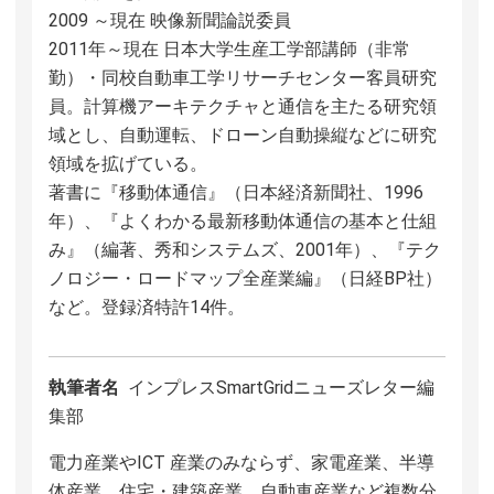
2009 ～現在 映像新聞論説委員
2011年～現在 日本大学生産工学部講師（非常
勤）・同校自動車工学リサーチセンター客員研究
員。計算機アーキテクチャと通信を主たる研究領
域とし、自動運転、ドローン自動操縦などに研究
領域を拡げている。
著書に『移動体通信』（日本経済新聞社、1996
年）、『よくわかる最新移動体通信の基本と仕組
み』（編著、秀和システムズ、2001年）、『テク
ノロジー・ロードマップ全産業編』（日経BP社）
など。登録済特許14件。
執筆者名
インプレスSmartGridニューズレター編
集部
電力産業やICT 産業のみならず、家電産業、半導
体産業、住宅・建築産業、自動車産業など複数分