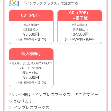
「インプレスブックス」で注文する
CD（PDF）
CD（PDF）
＋冊子版
※法人様向け
※法人様向け
（請求書払い）
（請求書払い）
93,500円
104,500円
(本体
85,000円
+ 税10%)
(本体
95,000円
+ 税10%)
個人様向け
※個人様、または法人様で即時ダウ
電子版
ンロードご希望の方
（要カード払い）
93,500円
(本体
85,000円
+ 税10%)
※リンク先は「インプレスブックス」のご注文ペー
ジとなります。
インプレスブックス