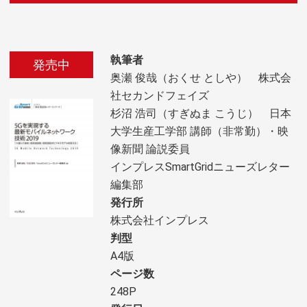
執筆者
発売中
奥瀬 俊哉（おくせ としや） 株式会
社セカンドフェイズ
杉沼 浩司（すぎぬま こうじ） 日本
大学生産工学部 講師（非常勤）・映
像新聞 論説委員
インプレスSmartGridニューズレター
編集部
発行所
株式会社インプレス
判型
A4版
ページ数
248P