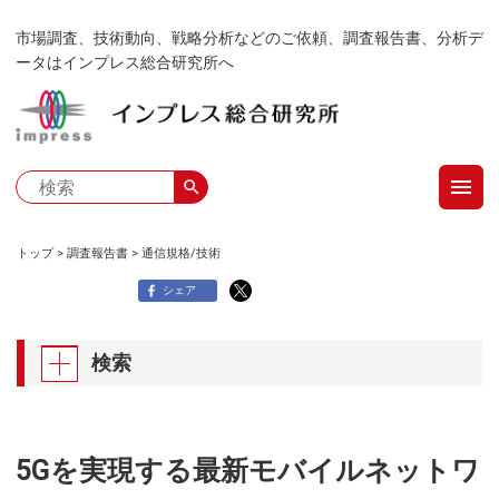
メ
市場調査、技術動向、戦略分析などのご依頼、調査報告書、分析デ
イ
ータはインプレス総合研究所へ
ン
コ
ン
テ
menu
ン
search
ツ
に
トップ
調査報告書
通信規格/技術
移
パ
シェア
動
ン
検索
く
ず
5Gを実現する最新モバイルネットワ